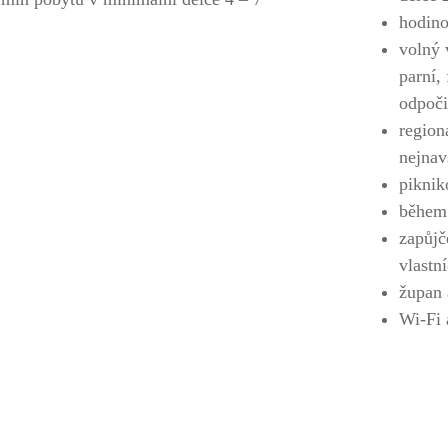
hodino
volný 
parní,
odpoči
region
nejnav
piknik
během 
zapůjč
vlastn
župan 
Wi-Fi 