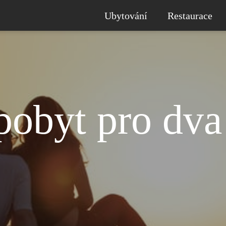
Ubytování
Restaurace
pobyt pro dva