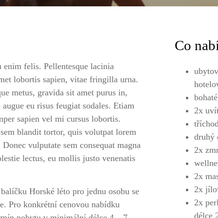
Co nab
 enim felis. Pellentesque lacinia
ubytov
et lobortis sapien, vitae fringilla urna.
hotelo
que metus, gravida sit amet purus in,
bohaté
e augue eu risus feugiat sodales. Etiam
2x uví
mper sapien vel mi cursus lobortis.
třícho
 sem blandit tortor, quis volutpat lorem
druhý 
sem. Donec vulputate sem consequat magna
2x zmr
lestie lectus, eu mollis justo venenatis
wellne
2x mas
2x jíl
 balíčku Horské léto pro jednu osobu se
2x per
je. Pro konkrétní cenovou nabídku
délce 
rmín pobytu v minimální délce 4 – 7