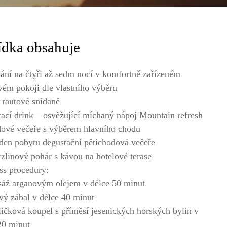
ídka obsahuje
ání na čtyři až sedm nocí v komfortně zařízeném
vém pokoji dle vlastního výběru
 rautové snídaně
tací drink – osvěžující míchaný nápoj Mountain refresh
dové večeře s výběrem hlavního chodu
den pobytu degustační pětichodová večeře
zlinový pohár s kávou na hotelové terase
ss procedury:
áž arganovým olejem v délce 50 minut
ový zábal v délce 40 minut
ličková koupel s příměsí jesenických horských bylin v
20 minut