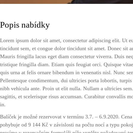
Popis nabídky
Lorem ipsum dolor sit amet, consectetur adipiscing elit. Ut eu
tincidunt sem, et congue dolor tincidunt sit amet. Donec sit am
Mauris fringilla lacus eget diam consectetur viverra. Duis ne
tristique fringilla diam. Etiam quis feugiat orci. Quisque vita
quis urna at felis ornare bibendum in venenatis nisl. Nunc se
Pellentesque condimentum, dui ultricies porta lobortis, turpis
nibh vehicula ante. Proin ut elit nulla. Nullam a ultricies 
sagittis, et scelerisque risus accumsan. Curabitur convallis mo
in.
Balíček je možné rezervovat v termínu 3.7. – 6.9.2020. Cena
pohybuje od 9 144 Kč v závislosti na počtu nocí a typu poko
prosíme v rezervačním formuláři níže vyplňte požadovaný te