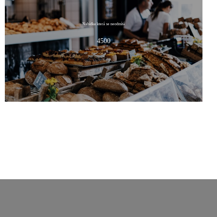
Nabídka která se neodmítá
DETAIL NABÍDKY
4500