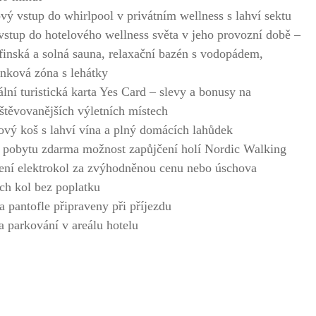
vý vstup do whirlpool v privátním wellness s lahví sektu
vstup do hotelového wellness světa v jeho provozní době –
 finská a solná sauna, relaxační bazén s vodopádem,
nková zóna s lehátky
ální turistická karta Yes Card – slevy a bonusy na
štěvovanějších výletních místech
ový koš s lahví vína a plný domácích lahůdek
pobytu zdarma možnost zapůjčení holí Nordic Walking
ení elektrokol za zvýhodněnou cenu nebo úschova
ích kol bez poplatku
a pantofle připraveny při příjezdu
a parkování v areálu hotelu