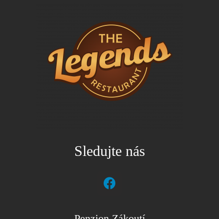
Sledujte nás
Penzion Zákoutí