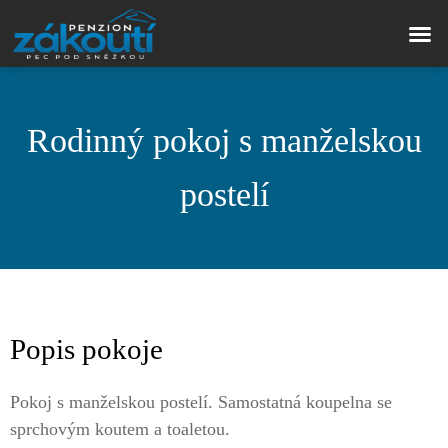
Rodinný pokoj s manželskou
postelí
Popis pokoje
Pokoj s manželskou postelí. Samostatná koupelna se
sprchovým koutem a toaletou.