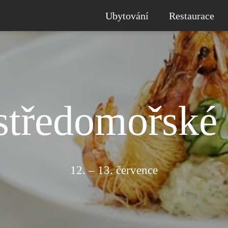
Ubytování
Restaurace
středomořské
12. – 13. července