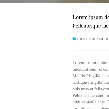
Lorem ipsum dolo
Pellentesque lac
mevrissitesadm
Lorem ipsum dolor si
tincidunt sem, et con
Mauris fringilla lac
tristique fringilla d
quis urna at felis o
Pellentesque condimen
nibh vehicula ante. 
sagittis, et sceleris