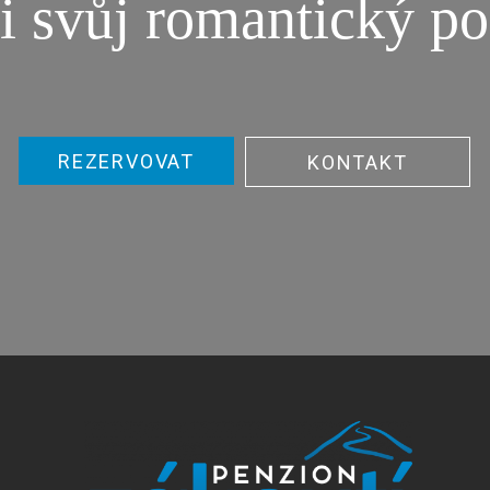
i svůj romantický po
REZERVOVAT
KONTAKT