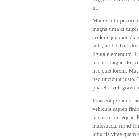
in.
Mauris a turpis urna.
magna urna et turpis
scelerisque quis dia
ante, ac facilisis d
ligula elementum. Cu
neque congue. Fusce
nec quis lorem. Maec
nec tincidunt justo.
pharetra vel, gravida
Praesent porta elit 
vehicula sapien fini
neque a consequat. Pr
malesuada, mi id frin
lobortis vitae quam e