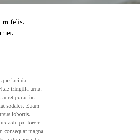
im felis.
amet.
sque lacinia
itae fringilla urna.
t amet purus in,
iat sodales. Etiam
rsus lobortis.
quis volutpat lorem
sem consequat magna
lis justo venenatis