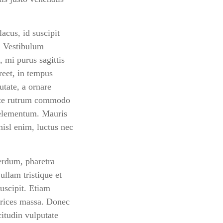
lacus, id suscipit
c. Vestibulum
 mi purus sagittis
reet, in tempus
utate, a ornare
ante rutrum commodo
s elementum. Mauris
nisl enim, luctus nec
terdum, pharetra
ullam tristique et
suscipit. Etiam
ltrices massa. Donec
citudin vulputate