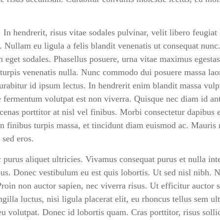
 In hendrerit, risus vitae sodales pulvinar, velit libero feugiat 
. Nullam eu ligula a felis blandit venenatis ut consequat nun
m eget sodales. Phasellus posuere, urna vitae maximus egestas,
ui turpis venenatis nulla. Nunc commodo dui posuere massa lao
rabitur id ipsum lectus. In hendrerit enim blandit massa vulp
 fermentum volutpat est non viverra. Quisque nec diam id 
enas porttitor at nisl vel finibus. Morbi consectetur dapibu
 In finibus turpis massa, et tincidunt diam euismod ac. Mauris 
 sed eros.
ac purus aliquet ultricies. Vivamus consequat purus et nulla in
bus. Donec vestibulum eu est quis lobortis. Ut sed nisl nibh. N
oin non auctor sapien, nec viverra risus. Ut efficitur auctor 
gilla luctus, nisi ligula placerat elit, eu rhoncus tellus sem u
u volutpat. Donec id lobortis quam. Cras porttitor, risus solli