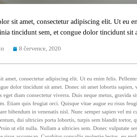
r sit amet, consectetur adipiscing elit. Ut eu en
inia tincidunt sem, et congue dolor tincidunt sit 
in
8 července, 2020
t amet, consectetur adipiscing elit. Ut eu enim felis. Pellente
gue dolor tincidunt sit amet. Donec sit amet lobortis sapien, v
us eget diam consectetur viverra. Duis neque metus, gravida si
iam. Etiam quis feugiat orci. Quisque vitae augue eu risus feug
rnare bibendum in venenatis nisl. Nunc semper sapien vel mi cu
tum, dui ultricies porta lobortis, turpis sem blandit tortor, 
Proin ut elit nulla. Nullam a ultricies sem. Donec vulputate 
que risus accumsan. Curabitur convallis molestie lectus, eu mol