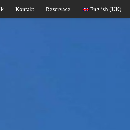
ík
Kontakt
Rezervace
English (UK)