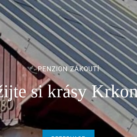
PENZION ZÁKOUTÍ
ijte si krásy Krko